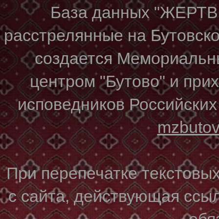
База данных "ЖЕР
расстрелянные на Бутовском
создается Мемориальн
центром "Бутово" и при
исповедников Российских
mzbuto
При перепечатке текстовы
с сайта, действующая ссы
обя