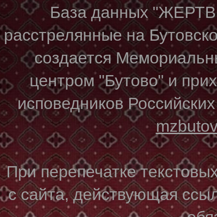
База данных "ЖЕР
расстрелянные на Бутовском
создается Мемориальн
центром "Бутово" и при
исповедников Российских
mzbuto
При перепечатке текстовы
с сайта, действующая ссы
обя