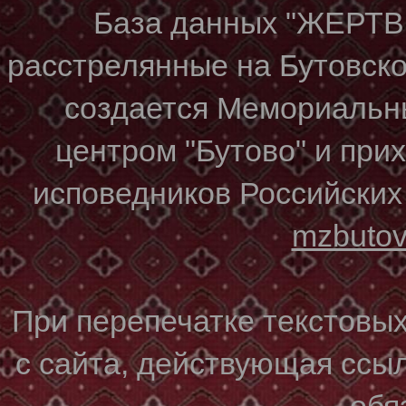
База данных "ЖЕР
расстрелянные на Бутовском
создается Мемориальн
центром "Бутово" и при
исповедников Российских
mzbuto
При перепечатке текстовы
с сайта, действующая ссы
обя