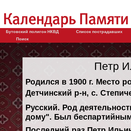
Бутовский полигон НКВД
Список пострадавших
Поиск
Петр И
Родился в 1900 г. Место р
Детчинский р-н, с. Степич
Русский. Род деятельности
дому". Был беспартийным
Последний раз Петр Ильи