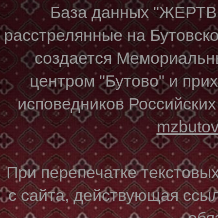
База данных "ЖЕР
расстрелянные на Бутовском
создается Мемориальн
центром "Бутово" и при
исповедников Российских
mzbuto
При перепечатке текстовы
с сайта, действующая ссы
обя