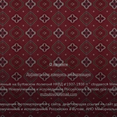
О проекте
Добавить или изменить информацию
е на Бутовском полигоне НКВД в 1937-1938 гг." создается Мем
ама Новомучеников и исповедников Российских в Бутове при под
mzbutovo@gmail.com
азмещении фотоматериалов с сайта, действующая ссылка на сайт
w
омучеников и исповедников Российских в Бутове, АНО Мемориальны