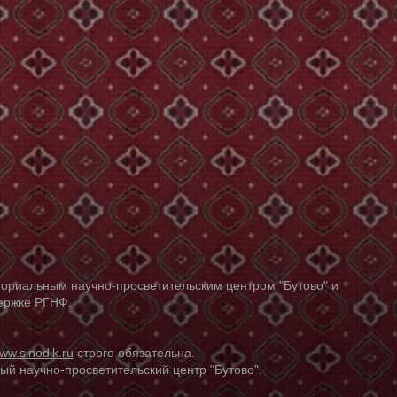
ориальным научно-просветительским центром "Бутово" и
держке РГНФ.
ww.sinodik.ru
строго обязательна.
й научно-просветительский центр "Бутово".