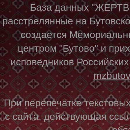
База данных "ЖЕР
расстрелянные на Бутовском
создается Мемориальн
центром "Бутово" и при
исповедников Российских
mzbuto
При перепечатке текстовы
с сайта, действующая ссы
обя