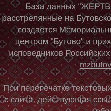
База данных "ЖЕР
расстрелянные на Бутовском
создается Мемориальн
центром "Бутово" и при
исповедников Российских
mzbuto
При перепечатке текстовы
с сайта, действующая ссы
обя