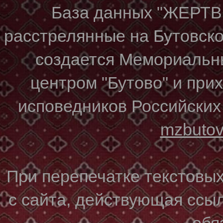
База данных "ЖЕР
расстрелянные на Бутовском
создается Мемориальн
центром "Бутово" и при
исповедников Российских
mzbuto
При перепечатке текстовы
с сайта, действующая ссы
обя