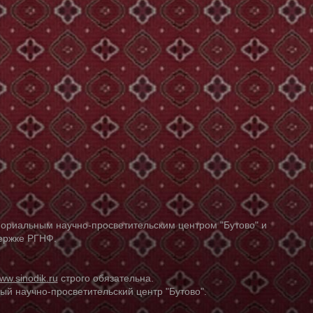
ориальным научно-просветительским центром "Бутово" и
держке РГНФ.
ww.sinodik.ru
строго обязательна.
й научно-просветительский центр "Бутово".