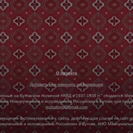
О проекте
Добавить или изменить информацию
е на Бутовском полигоне НКВД в 1937-1938 гг." создается Мем
ама Новомучеников и исповедников Российских в Бутове при под
mzbutovo@gmail.com
азмещении фотоматериалов с сайта, действующая ссылка на сайт
w
омучеников и исповедников Российских в Бутове, АНО Мемориальны