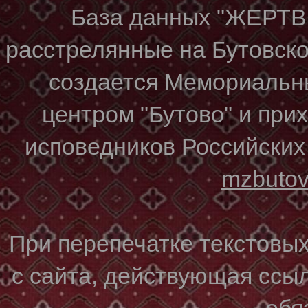
База данных "ЖЕР
расстрелянные на Бутовском
создается Мемориальн
центром "Бутово" и при
исповедников Российских
mzbuto
При перепечатке текстовы
с сайта, действующая ссы
обя