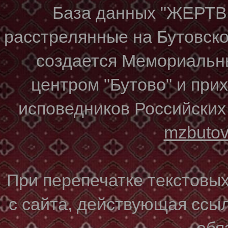
База данных "ЖЕР
расстрелянные на Бутовском
создается Мемориальн
центром "Бутово" и при
исповедников Российских
mzbuto
При перепечатке текстовы
с сайта, действующая ссы
обя