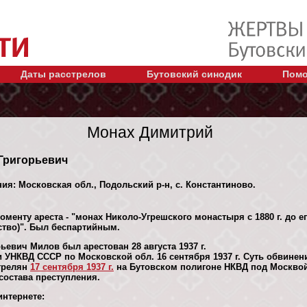
Даты расстрелов
Бутовский синодик
Помо
Монах Димитрий
 Григорьевич
ния: Московская обл., Подольский р-н, с. Константиново.
оменту ареста - "монах Николо-Угрешского монастыря с 1880 г. до ег
ство)". Был беспартийным.
евич Милов был арестован 28 августа 1937 г.
 УНКВД СССР по Московской обл. 16 сентября 1937 г. Суть обвине
стрелян
17 сентября 1937 г.
на Бутовском полигоне НКВД под Москвой
 состава преступления.
нтернете: