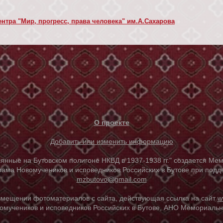
нтра "Мир, прогресс, права человека" им.А.Сахарова
О проекте
Добавить или изменить информацию
е на Бутовском полигоне НКВД в 1937-1938 гг." создается Мем
ама Новомучеников и исповедников Российских в Бутове при под
mzbutovo@gmail.com
азмещении фотоматериалов с сайта, действующая ссылка на сайт
w
омучеников и исповедников Российских в Бутове, АНО Мемориальны