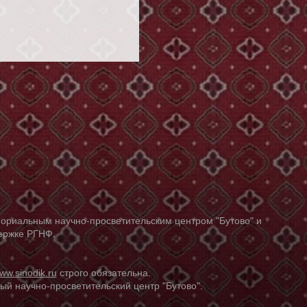
ориальным научно-просветительским центром "Бутово" и
держке РГНФ.
ww.sinodik.ru
строго обязательна.
й научно-просветительский центр "Бутово".