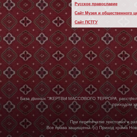
Русское православие
Сайт Музея и общественного це
Сайт ПСТГУ
База данных "ЖЕРТВЫ МАССОВОГО ТЕРРОРА, расстрелянны
приходом хр
При перепечатке текстовых и р
Все права защищены. (с) Приход храма Нов