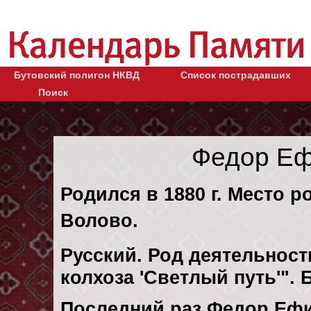
Бутовский полигон НКВД
Список пострадавших
Поиск
Федор Еф
Родился в 1880 г. Место р
Волово.
Русский. Род деятельност
колхоза 'Светлый путь'".
Последний раз Федор Еф