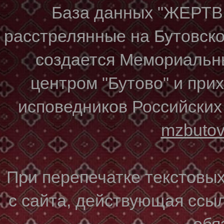
База данных "ЖЕР
расстрелянные на Бутовском
создается Мемориальн
центром "Бутово" и при
исповедников Российских
mzbuto
При перепечатке текстовы
с сайта, действующая ссы
обя