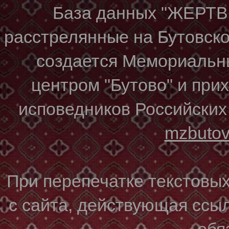
База данных "ЖЕР
расстрелянные на Бутовском
создается Мемориальн
центром "Бутово" и при
исповедников Российских
mzbuto
При перепечатке текстовы
с сайта, действующая ссы
обя