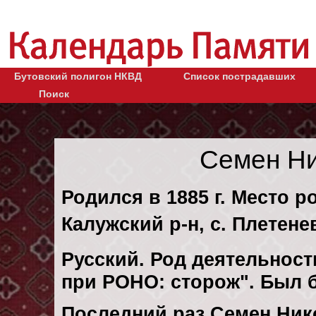
Бутовский полигон НКВД
Список пострадавших
Поиск
Семен Ни
Родился в 1885 г. Место р
Калужский р-н, с. Плетене
Русский. Род деятельности
при РОНО: сторож". Был 
Последний раз Семен Ник