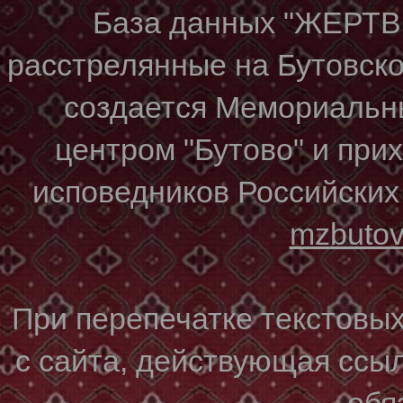
База данных "ЖЕР
расстрелянные на Бутовском
создается Мемориальн
центром "Бутово" и при
исповедников Российских
mzbuto
При перепечатке текстовы
с сайта, действующая ссы
обя