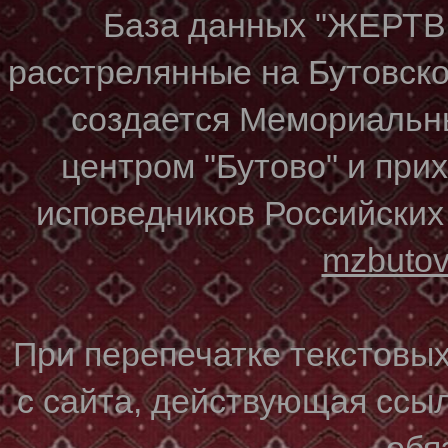
База данных "ЖЕР
расстрелянные на Бутовском
создается Мемориальн
центром "Бутово" и при
исповедников Российских
mzbuto
При перепечатке текстовы
с сайта, действующая ссы
обя