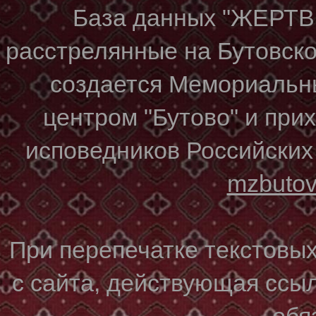
База данных "ЖЕР
расстрелянные на Бутовском
создается Мемориальн
центром "Бутово" и при
исповедников Российских
mzbuto
При перепечатке текстовы
с сайта, действующая ссы
обя