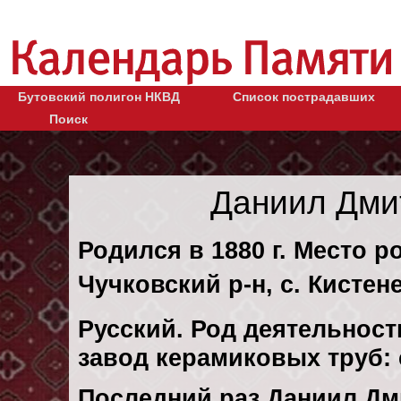
Бутовский полигон НКВД
Список пострадавших
Поиск
Даниил Дми
Родился в 1880 г. Место р
Чучковский р-н, с. Кистен
Русский. Род деятельност
завод керамиковых труб:
Последний раз Даниил Дм