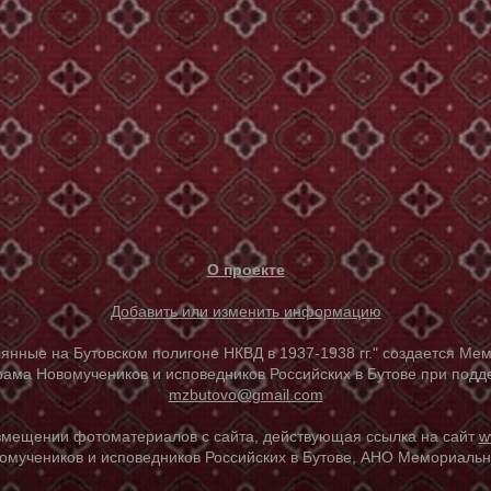
О проекте
Добавить или изменить информацию
е на Бутовском полигоне НКВД в 1937-1938 гг." создается Мем
ама Новомучеников и исповедников Российских в Бутове при под
mzbutovo@gmail.com
азмещении фотоматериалов с сайта, действующая ссылка на сайт
w
омучеников и исповедников Российских в Бутове, АНО Мемориальны