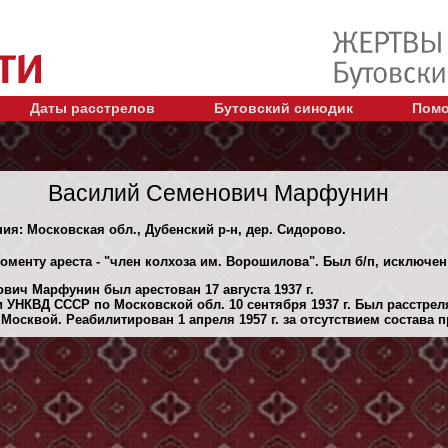
Даты расстрелов
Бутовский синодик
Помо
Василий Семенович Марфунин
ния: Московская обл., Дубенский р-н, дер. Сидорово.
оменту ареста - "член колхоза им. Ворошилова". Был б/п, исключен 
вич Марфунин был арестован 17 августа 1937 г.
 УНКВД СССР по Московской обл. 10 сентября 1937 г. Был расстре
осквой. Реабилитирован 1 апреля 1957 г. за отсутствием состава п