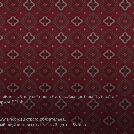
ориальным научно-просветительским центром "Бутово" и
держке РГНФ.
ww.sinodik.ru
строго обязательна.
й научно-просветительский центр "Бутово".