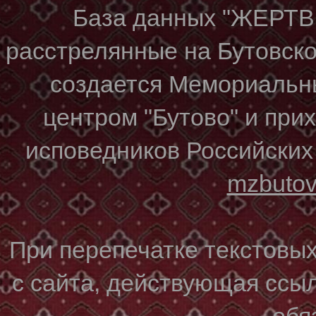
База данных "ЖЕР
расстрелянные на Бутовском
создается Мемориальн
центром "Бутово" и при
исповедников Российских
mzbuto
При перепечатке текстовы
с сайта, действующая ссы
обя