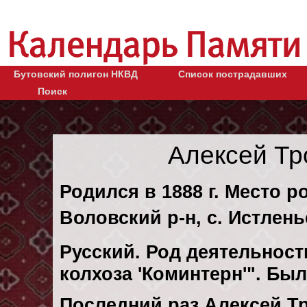
Бутовский полигон НКВД
Список пострадавших
Поиск
Алексей Т
Родился в 1888 г. Место р
Воловский р-н, с. Истлень
Русский. Род деятельности
колхоза 'Коминтерн'". Бы
Последний раз Алексей 