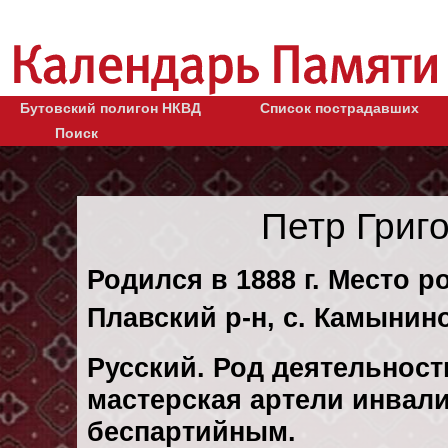
Бутовский полигон НКВД
Список пострадавших
Поиск
Петр Григ
Родился в 1888 г. Место р
Плавский р-н, с. Камынино
Русский. Род деятельност
мастерская артели инвал
беспартийным.