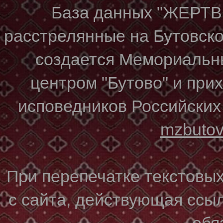
База данных "ЖЕР
расстрелянные на Бутовском
создается Мемориальн
центром "Бутово" и при
исповедников Российских
mzbuto
При перепечатке текстовы
с сайта, действующая ссы
обя