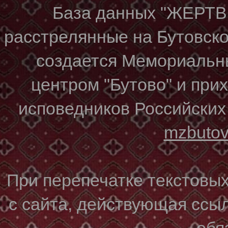
База данных "ЖЕР
расстрелянные на Бутовском
создается Мемориальн
центром "Бутово" и при
исповедников Российских
mzbuto
При перепечатке текстовы
с сайта, действующая ссы
обя