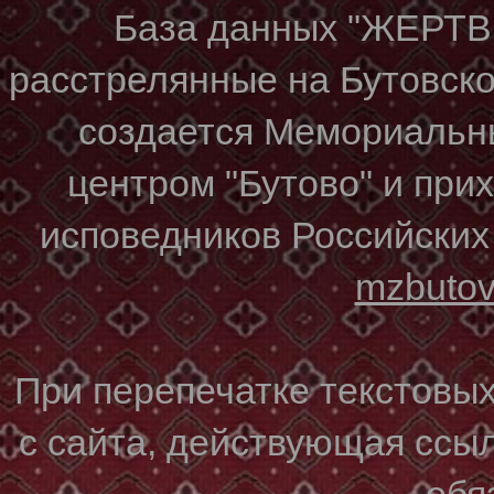
База данных "ЖЕР
расстрелянные на Бутовском
создается Мемориальн
центром "Бутово" и при
исповедников Российских
mzbuto
При перепечатке текстовы
с сайта, действующая ссы
обя