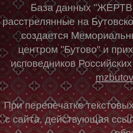
База данных "ЖЕР
расстрелянные на Бутовском
создается Мемориальн
центром "Бутово" и при
исповедников Российских
mzbuto
При перепечатке текстовы
с сайта, действующая ссы
обя