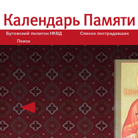
Бутовский полигон НКВД
Список пострадавших
Поиск