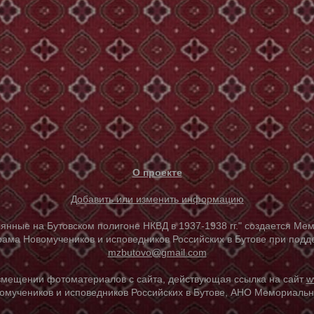
О проекте
Добавить или изменить информацию
е на Бутовском полигоне НКВД в 1937-1938 гг." создается Мем
ама Новомучеников и исповедников Российских в Бутове при под
mzbutovo@gmail.com
азмещении фотоматериалов с сайта, действующая ссылка на сайт
w
омучеников и исповедников Российских в Бутове, АНО Мемориальны