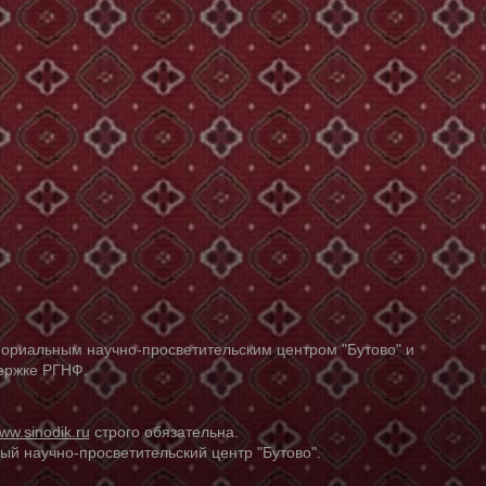
ориальным научно-просветительским центром "Бутово" и
держке РГНФ.
ww.sinodik.ru
строго обязательна.
й научно-просветительский центр "Бутово".