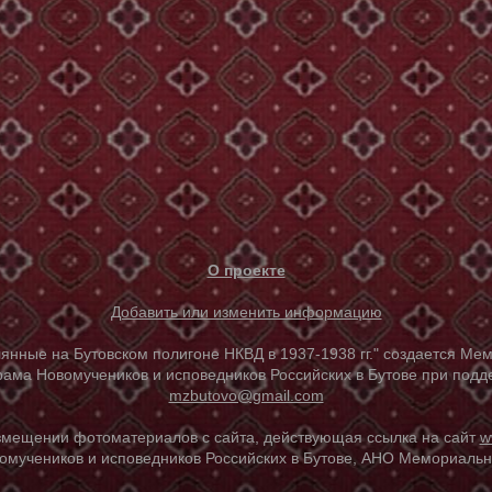
О проекте
Добавить или изменить информацию
е на Бутовском полигоне НКВД в 1937-1938 гг." создается Мем
ама Новомучеников и исповедников Российских в Бутове при под
mzbutovo@gmail.com
азмещении фотоматериалов с сайта, действующая ссылка на сайт
w
омучеников и исповедников Российских в Бутове, АНО Мемориальны