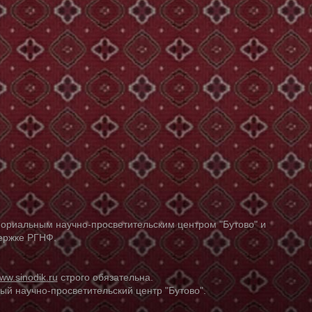
ориальным научно-просветительским центром "Бутово" и
держке РГНФ.
ww.sinodik.ru
строго обязательна.
й научно-просветительский центр "Бутово".