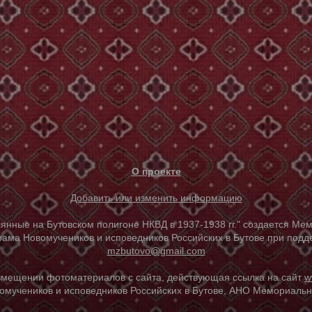
О проекте
Добавить или изменить информацию
е на Бутовском полигоне НКВД в 1937-1938 гг." создается Мем
ама Новомучеников и исповедников Российских в Бутове при под
mzbutovo@gmail.com
азмещении фотоматериалов с сайта, действующая ссылка на сайт
w
омучеников и исповедников Российских в Бутове, АНО Мемориальны