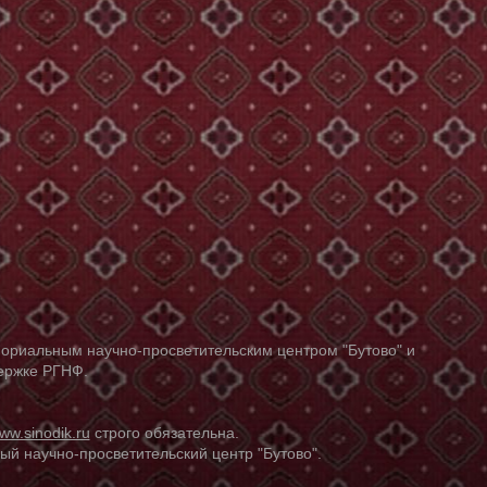
ориальным научно-просветительским центром "Бутово" и
держке РГНФ.
ww.sinodik.ru
строго обязательна.
й научно-просветительский центр "Бутово".