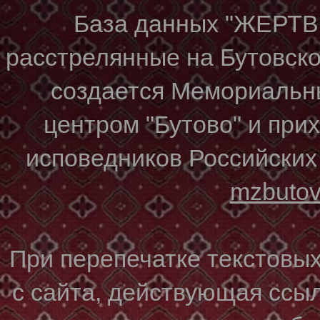
База данных "ЖЕР
расстрелянные на Бутовском
создается Мемориальн
центром "Бутово" и при
исповедников Российских
mzbuto
При перепечатке текстовы
с сайта, действующая ссы