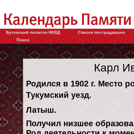
Бутовский полигон НКВД
Список пострадавших
Поиск
Карл И
Родился в 1902 г. Место р
Тукумский уезд.
Латыш.
Получил низшее образова
Род деятельности к момен