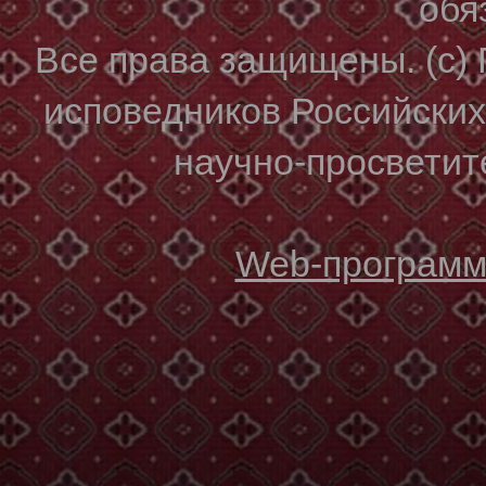
обя
Все права защищены. (с)
исповедников Российски
научно-просветите
Web-программи