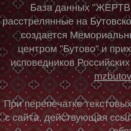
База данных "ЖЕР
расстрелянные на Бутовском
создается Мемориальн
центром "Бутово" и при
исповедников Российских
mzbuto
При перепечатке текстовы
с сайта, действующая ссы
обя