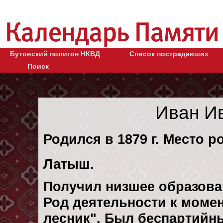
Бутовский полигон НКВД
Список пострадавших
Поиск
Иван И
Родился в 1879 г. Место р
Латыш.
Получил низшее образова
Род деятельности к момен
лесник". Был беспартийн