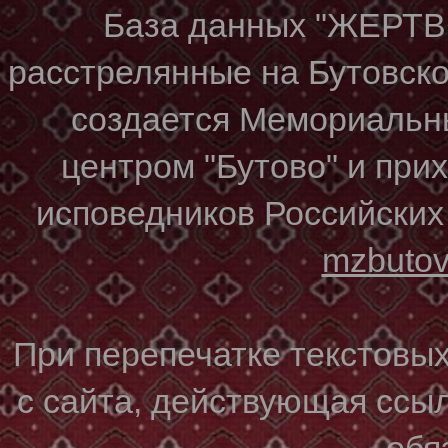
База данных "ЖЕР
расстрелянные на Бутовском
создается Мемориальн
центром "Бутово" и при
исповедников Российских
mzbuto
При перепечатке текстовы
с сайта, действующая ссы
обя