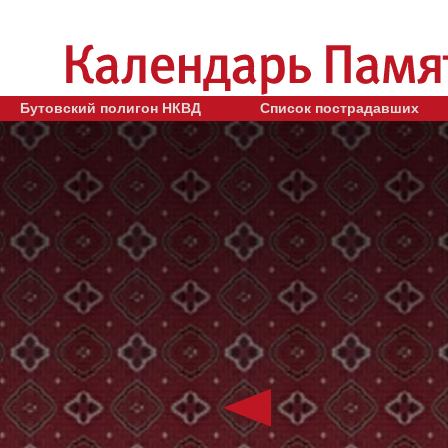
Бутовский полигон НКВД
Список пострадавших