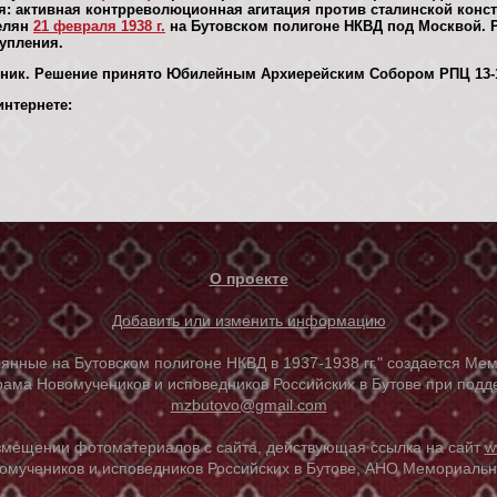
ия: активная контрреволюционная агитация против сталинской конст
релян
21 февраля 1938 г.
на Бутовском полигоне НКВД под Москвой. 
тупления.
ник. Решение принято Юбилейным Архиерейским Собором РПЦ 13-16
нтернете:
О проекте
Добавить или изменить информацию
е на Бутовском полигоне НКВД в 1937-1938 гг." создается Мем
ама Новомучеников и исповедников Российских в Бутове при под
mzbutovo@gmail.com
азмещении фотоматериалов с сайта, действующая ссылка на сайт
w
омучеников и исповедников Российских в Бутове, АНО Мемориальны