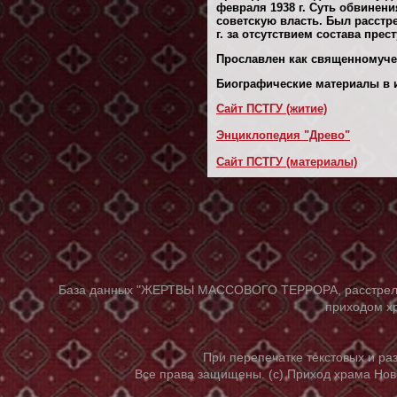
февраля 1938 г. Суть обвинен
советскую власть. Был расст
г. за отсутствием состава прес
Прославлен как священномуче
Биографические материалы в и
Сайт ПСТГУ (житие)
Энциклопедия "Древо"
Сайт ПСТГУ (материалы)
База данных "ЖЕРТВЫ МАССОВОГО ТЕРРОРА, расстрелянны
приходом хр
При перепечатке текстовых и р
Все права защищены. (с) Приход храма Нов