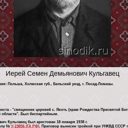
Иерей Семен Демьянович Кульгавец
ния: Польша, Холмская губ., Бельский уезд, г. Посад-Ломазы.
реста - "священник церквей с. Якоть (храм Рождества Пресвятой Бо
 области". Был беспартийным.
ич Кульгавец был арестован 18 января 1938 г.
делу №
У-19856 (ГА РФ)
. Приговор вынесен тройкой при УНКВД СССР п