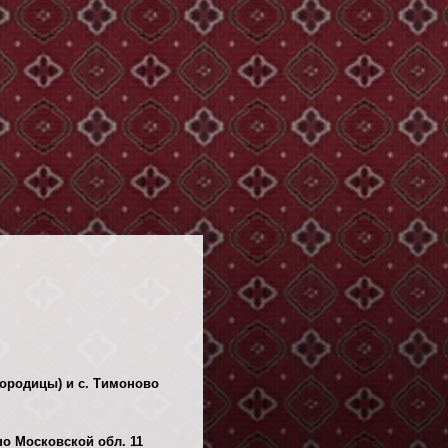
городицы) и с. Тимоново
о Московской обл. 11