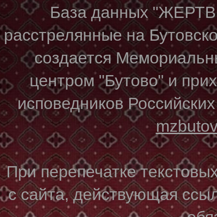
База данных "ЖЕР
расстрелянные на Бутовском
создается Мемориальн
центром "Бутово" и при
исповедников Российских
mzbuto
При перепечатке текстовы
с сайта, действующая ссы
обя