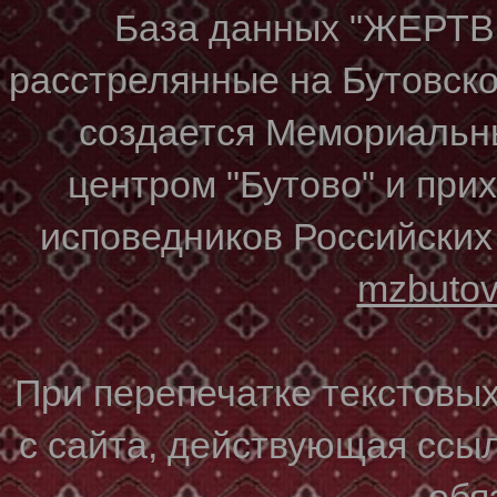
База данных "ЖЕР
расстрелянные на Бутовском
создается Мемориальн
центром "Бутово" и при
исповедников Российских
mzbuto
При перепечатке текстовы
с сайта, действующая ссы
обя