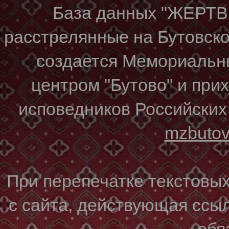
База данных "ЖЕР
расстрелянные на Бутовском
создается Мемориальн
центром "Бутово" и при
исповедников Российских
mzbuto
При перепечатке текстовы
с сайта, действующая ссы
обя