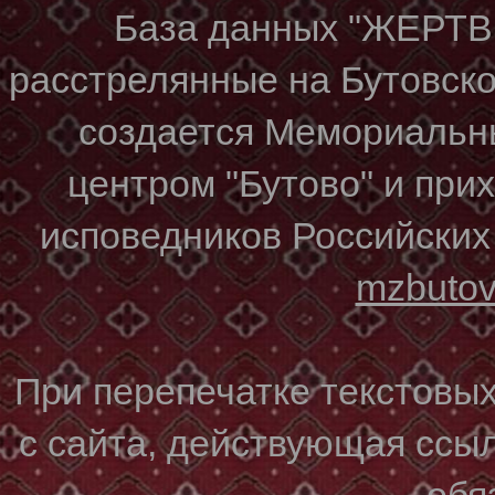
База данных "ЖЕР
расстрелянные на Бутовском
создается Мемориальн
центром "Бутово" и при
исповедников Российских
mzbuto
При перепечатке текстовы
с сайта, действующая ссы
обя