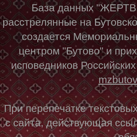
База данных "ЖЕР
расстрелянные на Бутовском
создается Мемориальн
центром "Бутово" и при
исповедников Российских
mzbuto
При перепечатке текстовы
с сайта, действующая ссы
обя