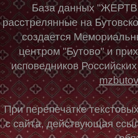
База данных "ЖЕР
расстрелянные на Бутовском
создается Мемориальн
центром "Бутово" и при
исповедников Российских
mzbuto
При перепечатке текстовы
с сайта, действующая ссы
обя