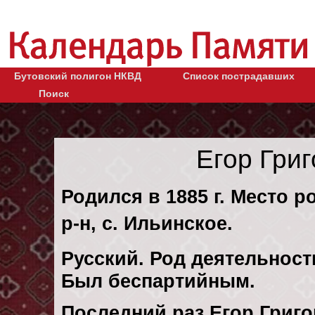
Бутовский полигон НКВД
Список пострадавших
Поиск
Егор Гри
Родился в 1885 г. Место р
р-н, с. Ильинское.
Русский. Род деятельности
Был беспартийным.
Последний раз Егор Григ