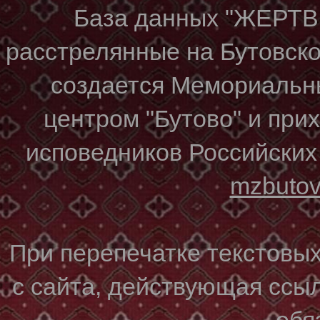
База данных "ЖЕР
расстрелянные на Бутовском
создается Мемориальн
центром "Бутово" и при
исповедников Российских
mzbuto
При перепечатке текстовы
с сайта, действующая ссы
обя