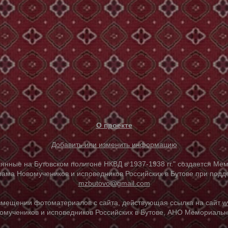
О проекте
Добавить или изменить информацию
е на Бутовском полигоне НКВД в 1937-1938 гг." создается Мем
ама Новомучеников и исповедников Российских в Бутове при под
mzbutovo@gmail.com
азмещении фотоматериалов с сайта, действующая ссылка на сайт
w
омучеников и исповедников Российских в Бутове, АНО Мемориальны