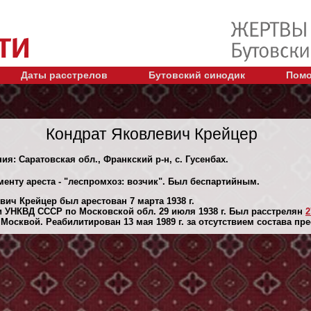
Даты расстрелов
Бутовский синодик
Помо
Кондрат Яковлевич Крейцер
ия: Саратовская обл., Франкский р-н, с. Гусенбах.
менту ареста - "леспромхоз: возчик". Был беспартийным.
ич Крейцер был арестован 7 марта 1938 г.
 УНКВД СССР по Московской обл. 29 июля 1938 г. Был расстрелян
2
осквой. Реабилитирован 13 мая 1989 г. за отсутствием состава пре