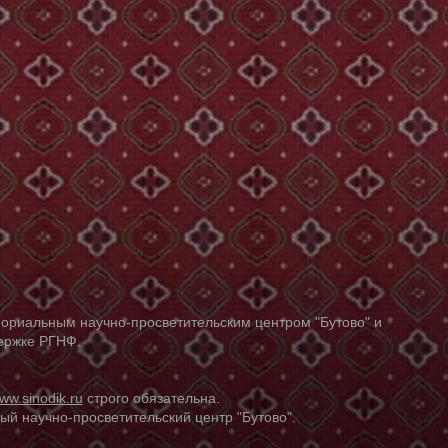
ориальным научно-просветительским центром "Бутово" и
держке РГНФ.
ww.sinodik.ru
строго обязательна.
й научно-просветительский центр "Бутово".