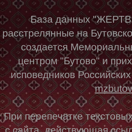
База данных "ЖЕР
расстрелянные на Бутовском
создается Мемориальн
центром "Бутово" и при
исповедников Российских
mzbuto
При перепечатке текстовы
с сайта, действующая ссы