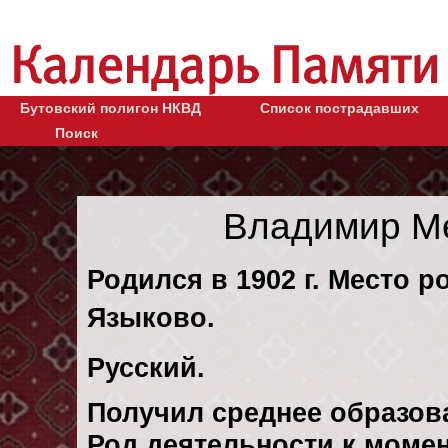
Бутовский полигон НКВД
Список пострадавших
Поиск
Владимир М
Родился в 1902 г. Место р
Языково.
Русский.
Получил среднее образов
Род деятельности к момен