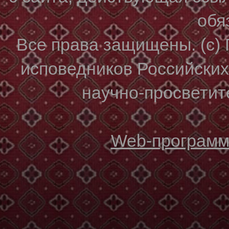
обя
Все права защищены. (с)
исповедников Российски
научно-просветите
Web-программи