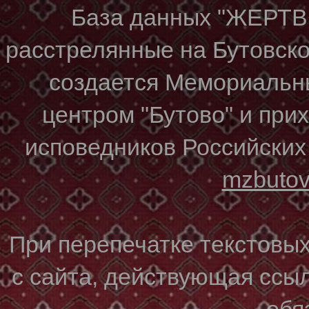
База данных "ЖЕР
расстрелянные на Бутовском
создается Мемориальн
центром "Бутово" и при
исповедников Российских
mzbuto
При перепечатке текстовы
с сайта, действующая ссы
обя