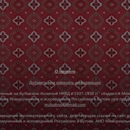
О проекте
Добавить или изменить информацию
е на Бутовском полигоне НКВД в 1937-1938 гг." создается Мем
ама Новомучеников и исповедников Российских в Бутове при под
mzbutovo@gmail.com
азмещении фотоматериалов с сайта, действующая ссылка на сайт
w
омучеников и исповедников Российских в Бутове, АНО Мемориальны