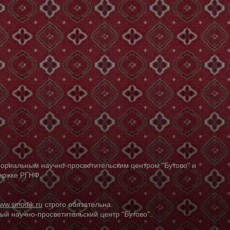
ориальным научно-просветительским центром "Бутово" и
держке РГНФ.
ww.sinodik.ru
строго обязательна.
й научно-просветительский центр "Бутово".