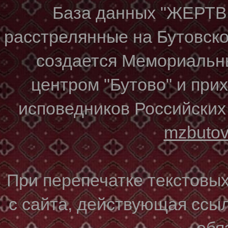
База данных "ЖЕР
расстрелянные на Бутовском
создается Мемориальн
центром "Бутово" и при
исповедников Российских
mzbuto
При перепечатке текстовы
с сайта, действующая ссы
обя