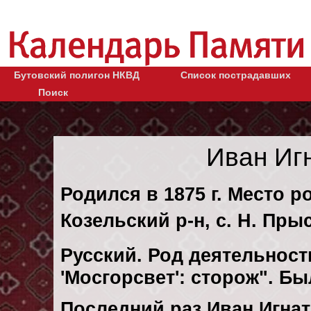
Бутовский полигон НКВД
Список пострадавших
Поиск
Иван Иг
Родился в 1875 г. Место р
Козельский р-н, с. Н. Пры
Русский. Род деятельности
'Мосгорсвет': сторож". Б
Последний раз Иван Игнат