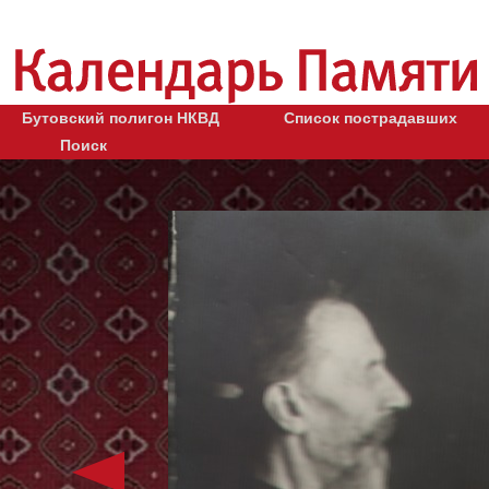
Бутовский полигон НКВД
Список пострадавших
Поиск