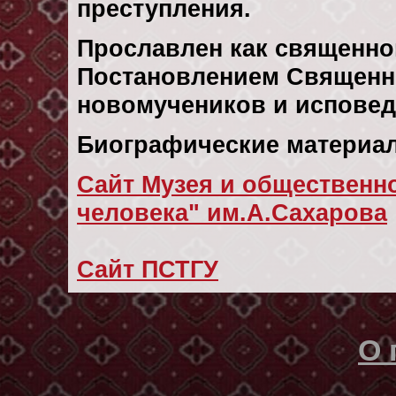
преступления.
Прославлен как священно
Постановлением Священн
новомучеников и исповедн
Биографические материал
Сайт Музея и общественно
человека" им.А.Сахарова
Сайт ПСТГУ
О 