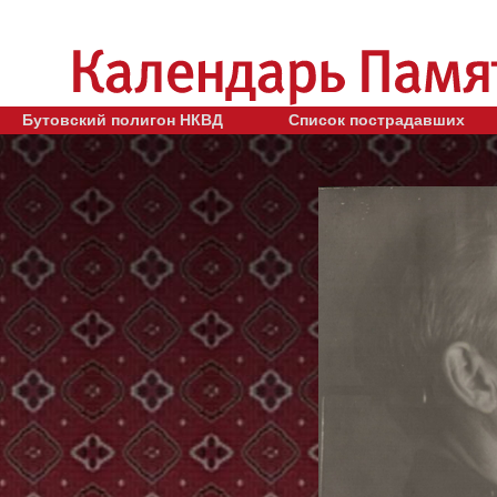
Бутовский полигон НКВД
Список пострадавших