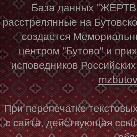
База данных "ЖЕР
расстрелянные на Бутовском
создается Мемориальн
центром "Бутово" и при
исповедников Российских
mzbuto
При перепечатке текстовы
с сайта, действующая ссы
обя