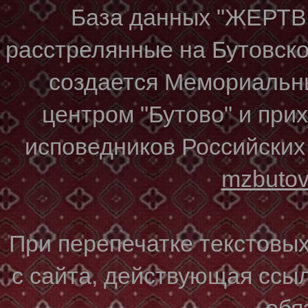
База данных "ЖЕР
расстрелянные на Бутовском
создается Мемориальн
центром "Бутово" и при
исповедников Российских
mzbuto
При перепечатке текстовы
с сайта, действующая ссы
обя