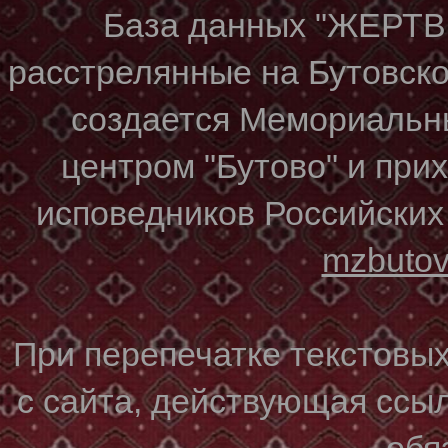
База данных "ЖЕР
расстрелянные на Бутовском
создается Мемориальн
центром "Бутово" и при
исповедников Российских
mzbuto
При перепечатке текстовы
с сайта, действующая ссы
обя