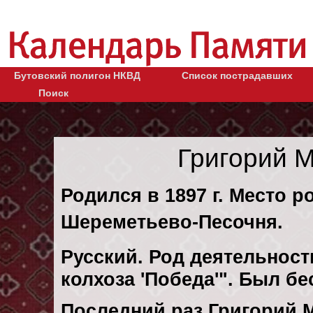
Бутовский полигон НКВД
Список пострадавших
Поиск
Григорий 
Родился в 1897 г. Место р
Шереметьево-Песочня.
Русский. Род деятельност
колхоза 'Победа'". Был б
Последний раз Григорий 