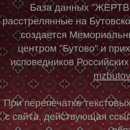
База данных "ЖЕР
расстрелянные на Бутовском
создается Мемориальн
центром "Бутово" и при
исповедников Российских
mzbuto
При перепечатке текстовы
с сайта, действующая ссы
обя