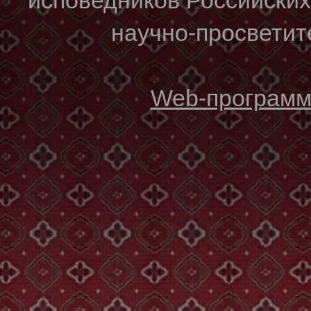
научно-просветите
Web-программи