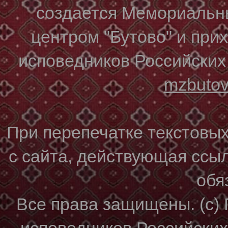
создается Мемориальн
центром "Бутово" и при
исповедников Российских
mzbuto
При перепечатке текстовы
с сайта, действующая ссы
обя
Все права защищены. (с)
исповедников Российски